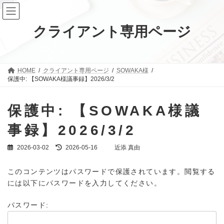
コ
ナ
ン
ビ
テ
ゲ
クライアント専用ページ
ン
ー
ツ
シ
へ
ョ
ス
ン
キ
に
HOME
クライアント専用ページ
SOWAKA様
ッ
移
保護中: 【SOWAKA様議事録】2026/3/2
プ
動
保護中: 【SOWAKA様議
事録】2026/3/2
最
2026-03-02
2026-05-16
近添 真由
終
更
このコンテンツはパスワードで保護されています。閲覧する
新
日
には以下にパスワードを入力してください。
時
:
パスワード: